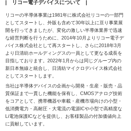
| リコー電子デバイスについて |
リコーの半導体事業は1981年に株式会社リコーの一部門
としてスタートし、外販も含めて30年以上に亘り事業展
開を行ってきましたが、変化の激しい半導体業界で迅速
な経営判断を行うために、2014年10月よりリコー電子デ
バイス株式会社として再スタートし、さらに2018年3月
より日清紡ホールディングスの一員として更なる成長を
目指しております。2022年1月からは同じグループ内の
新日本無線と統合し、日清紡マイクロデバイス株式会社
としてスタートします。
当社は半導体デバイスの企画から開発・生産・販売・品
質保証まで一貫した機能を保有し、CMOSアナログ技術
をコアとして、携帯機器や車載・産機市場向けの小型・
低消費電力・高耐圧・大電流の電源ICや小型で高精度な
Li電池保護ICなどを提供し、お客様製品の付加価値向上
に貢献しています。