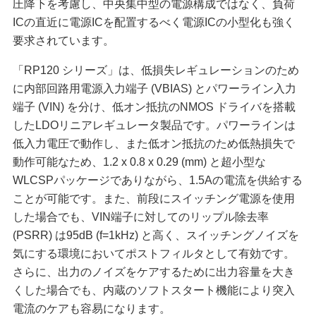
圧降下を考慮し、中央集中型の電源構成ではなく、負荷
ICの直近に電源ICを配置するべく電源ICの小型化も強く
要求されています。
「RP120 シリーズ」は、低損失レギュレーションのため
に内部回路用電源入力端子 (VBIAS) とパワーライン入力
端子 (VIN) を分け、低オン抵抗のNMOS ドライバを搭載
したLDOリニアレギュレータ製品です。パワーラインは
低入力電圧で動作し、また低オン抵抗のため低熱損失で
動作可能なため、1.2 x 0.8 x 0.29 (mm) と超小型な
WLCSPパッケージでありながら、1.5Aの電流を供給する
ことが可能です。また、前段にスイッチング電源を使用
した場合でも、VIN端子に対してのリップル除去率
(PSRR) は95dB (f=1kHz) と高く、スイッチングノイズを
気にする環境においてポストフィルタとして有効です。
さらに、出力のノイズをケアするために出力容量を大き
くした場合でも、内蔵のソフトスタート機能により突入
電流のケアも容易になります。