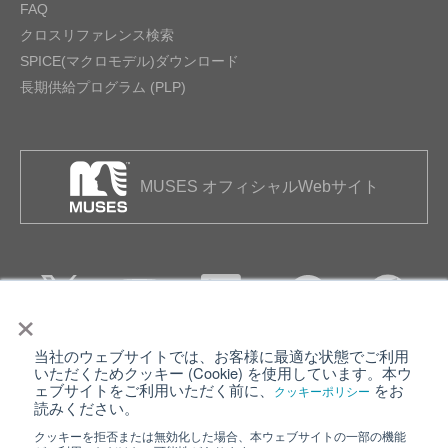
FAQ
クロスリファレンス検索
SPICE(マクロモデル)ダウンロード
長期供給プログラム (PLP)
MUSES オフィシャルWebサイト
×
当社のウェブサイトでは、お客様に最適な状態でご利用
個人情報保護について
ウェブサイト利用規約
いただくためクッキー (Cookie) を使用しています。本ウ
ェブサイトをご利用いただく前に、
をお
クッキーポリシー
クッキーポリシー
サイトマップ
読みください。
クッキーを拒否または無効化した場合、本ウェブサイトの一部の機能
日清紡ホールディングス