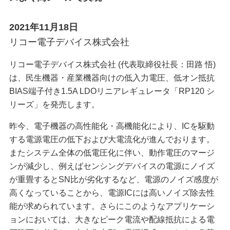
2021年11月18日
リコー電子デバイス株式会社
リコー電子デバイス株式会社 (代表取締役社長：田路 悟)
は、民生機器・産業機器向けの低入力電圧、低オン抵抗
BIAS端子付き1.5A LDOリニアレギュレータ「RP120 シ
リーズ」を発売します。
昨今、電子機器の高性能化・高機能化により、ICを駆動
する電源電圧の低下および大電流化が進んでおります。
またシステム全体の低電圧化に伴い、動作電圧のマージ
ンが減少し、例えばセンシングデバイスの電源にノイズ
が重畳するとSN比が劣化するなど、電源のノイズ感度が
高くなっていることから、電源ICには高いノイズ除去性
能が求められています。さらにこのようなアプリケーシ
ョンにおいては、大きなピーク電流や配線抵抗による電