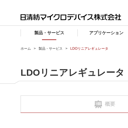
製品・サービス
アプリケーション
製品・サービス TOP
アプリケーション TOP
設計サポート TOP
品質・信頼性 TOP
購入 TOP
企業情報 TOP
ホーム
製品・サービス
LDOリニアレギュレータ
電子デバイス製品
品質グレード (電子デバイス製品)
電子デバイス製品
品質方針・マネジメントシステム
電子デバイス製品
トップメッセージ
LDOリニアレギュレータ
マイクロ波製品
車載機器向けIC
マイクロ波製品
電子デバイス製品
マイクロ波製品
企業理念
ファウンドリサービス
産業機器向けIC
マイクロ波製品
会社概要
設計フローから探す (電子デバイス)
民生機器向けIC
事業領域
概要
マイクロ波
事業拠点・関連会社
MUSESオフィシャルWebサイト
IR情報