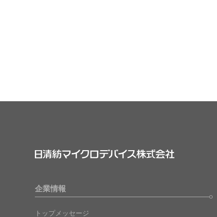
サステナビリティ
クロスリファレンス検索
コンプライアンス通報窓口
あなたの設計に合わせたサポートコンテンツ
早わかり日清紡マイクロデバイス
企業情報
トップメッセージ