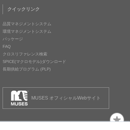
クイックリンク
品質マネジメントシステム
環境マネジメントシステム
パッケージ
FAQ
クロスリファレンス検索
SPICE(マクロモデル)ダウンロード
長期供給プログラム (PLP)
MUSES オフィシャルWebサイト