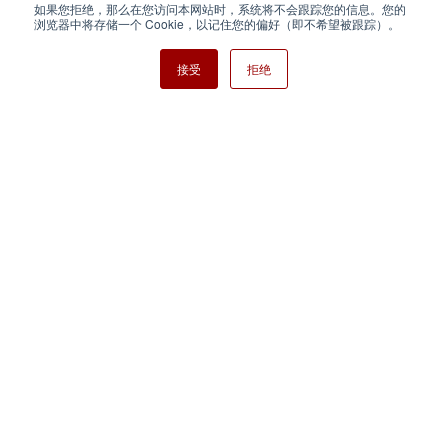
如果您拒绝，那么在您访问本网站时，系统将不会跟踪您的信息。您的
Nisshinbo Holdings Inc.
浏览器中将存储一个 Cookie，以记住您的偏好（即不希望被跟踪）。
接受
拒绝
Copyright ⓒ Nisshinbo Micro Devices Inc. All Rights Reserved.