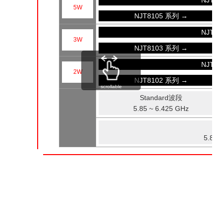
NJT8
5W
NJT8105 系列 →
NJT8
3W
NJT8103 系列 →
NJT8
2W
NJT8102 系列 →
scrollable
Standard波段
5.85 ~ 6.425 GHz
5.85 