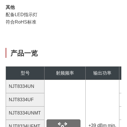
其他
配备LED指示灯
符合RoHS标准
产品一览
型号
射频频率
输出功率
中
NJT8334UN
N
NJT8334UF
F
NJT8334UNMT
N
+39 dBm min.
NJT8334UFMT
F