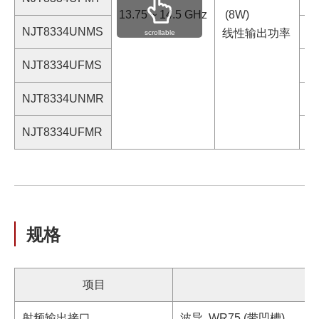
13.75 ~ 14.5 GHz
(8W)
NJT8334UNMS
N
线性输出功率
scrollable
NJT8334UFMS
F
NJT8334UNMR
N
NJT8334UFMR
F
规格
项目
射频输出接口
波导, WR75 (带凹槽)