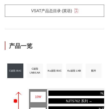
VSAT产品总目录 (英语)
产品一览
C波段
C波段 BUC
Ku波段 BUC
Ku波段 LNB
配件
LNB/LNA
NJT
10W
NJT5762 系列 →