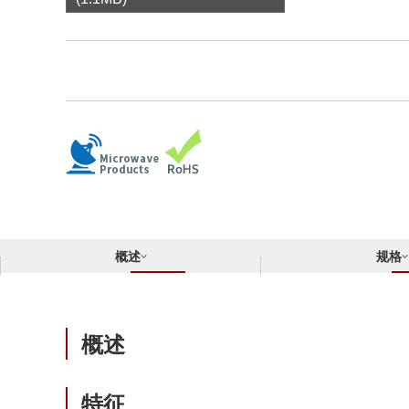
合规举报中心
寻找交叉参考产品
了解⽇清纺微电⼦株式会社
概述
规格
概述
特征