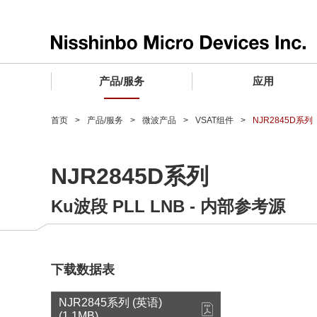
产品/服务
应用
产品/服务 TOP
应用 TOP
设计支持 TOP
质量和可靠性 TOP
购买/样品 TOP
企业情报 TOP
首页
产品/服务
微波产品
VSAT组件
NJR2845D系列
电子器件
质量等级 (电子器件)
电子器件
质量方针和质量管理体系
电子器件
社长致词
NJR2845D系列
微波产品
车载用IC
微波产品
电子器件
微波产品
企业理念
Ku波段 PLL LNB - 内部参考源
晶圆代工服务
工业设备用IC
微波产品
公司简介
寻找交叉参考产品
消费设备用IC
业务领域
微波产品
业务地点
下载数据表
MUSES Official Website
CSR活动 (日本)
NJR2845系列 (英语)
(1.1MB)