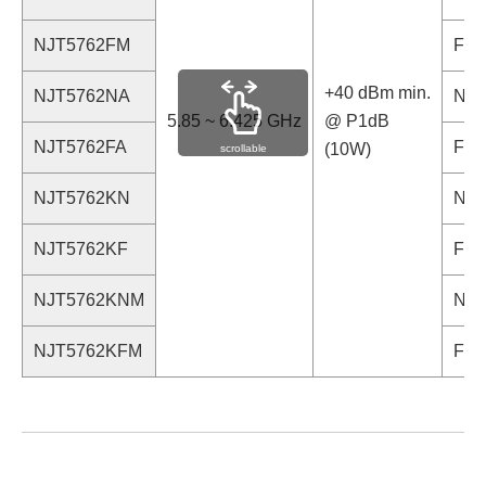
NJT5762FM
F型 
+40 dBm min.
NJT5762NA
N型 
5.85 ~ 6.425 GHz
@ P1dB
NJT5762FA
F型 
(10W)
scrollable
NJT5762KN
N型 
NJT5762KF
F型 
NJT5762KNM
N型 
NJT5762KFM
F型 