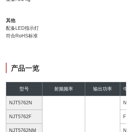
其他
配备LED指示灯
符合RoHS标准
产品一览
型号
射频频率
输出功率
中
NJT5762N
N型 
NJT5762F
F型 
NJT5762NM
N型 