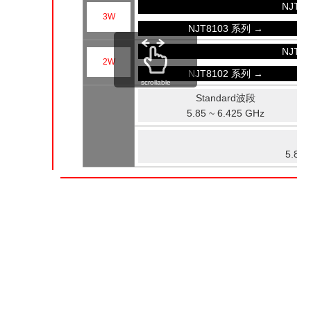
NJT8
3W
NJT8103 系列 →
NJT8
2W
NJT8102 系列 →
scrollable
Standard波段
5.85 ~ 6.425 GHz
5.85 