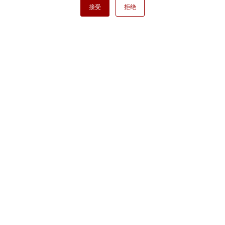
接受
拒绝
Copyright ⓒ Nisshinbo Micro Devices Inc. All Rights Reserved.