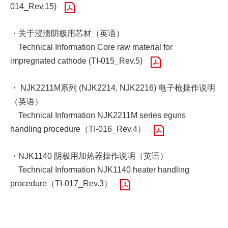
014_Rev.15)
・关于浸渍阴极用芯材（英语）
Technical Information Core raw material for
impregnated cathode (TI-015_Rev.5)
・ NJK2211M系列 (NJK2214, NJK2216) 电子枪操作说明
（英语）
Technical Information NJK2211M series eguns
handling procedure（TI-016_Rev.4）
・NJK1140 阴极用加热器操作说明（英语）
Technical Information NJK1140 heater handling
procedure（TI-017_Rev.3）