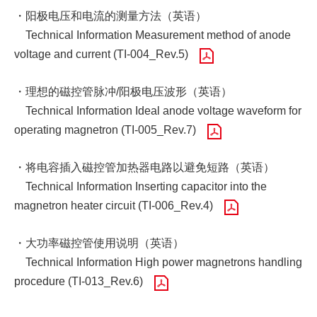
・阳极电压和电流的测量方法（英语）
Technical Information Measurement method of anode
voltage and current (TI-004_Rev.5)
・理想的磁控管脉冲/阳极电压波形（英语）
Technical Information Ideal anode voltage waveform for
operating magnetron (TI-005_Rev.7)
・将电容插入磁控管加热器电路以避免短路（英语）
Technical Information Inserting capacitor into the
magnetron heater circuit (TI-006_Rev.4)
・大功率磁控管使用说明（英语）
Technical Information High power magnetrons handling
procedure (TI-013_Rev.6)