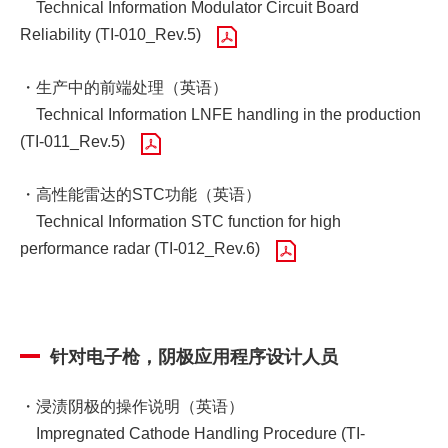
Technical Information Modulator Circuit Board
Reliability (TI-010_Rev.5)
・生产中的前端处理（英语）
Technical Information LNFE handling in the production
(TI-011_Rev.5)
・高性能雷达的STC功能（英语）
Technical Information STC function for high
performance radar (TI-012_Rev.6)
针对电子枪，阴极应用程序设计人员
・浸渍阴极的操作说明（英语）
Impregnated Cathode Handling Procedure (TI-