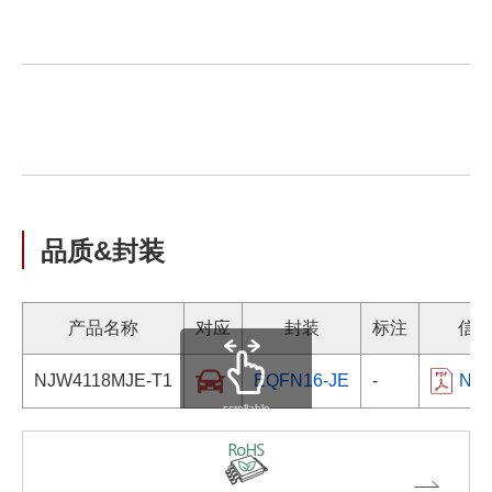
品质&封装
产品名称
对应
封装
标注
信
NJW4118MJE-T1
EQFN16-JE
-
NJW
scrollable