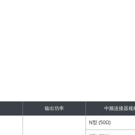
输出功率
中频连接器规
N型 (50Ω)