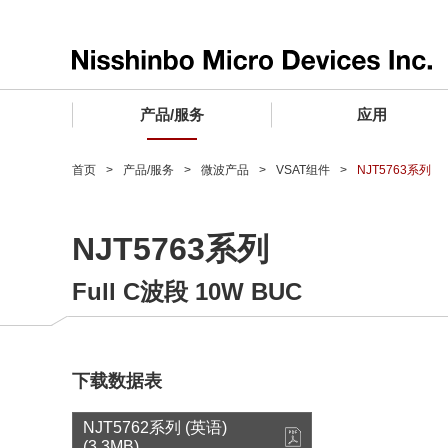
产品/服务
应用
产品/服务 TOP
应用 TOP
设计支持 TOP
质量和可靠性 TOP
购买/样品 TOP
企业情报 TOP
首页
产品/服务
微波产品
VSAT组件
NJT5763系列
电子器件
质量等级 (电子器件)
电子器件
质量方针和质量管理体系
电子器件
社长致词
NJT5763系列
微波产品
车载用IC
微波产品
电子器件
微波产品
企业理念
Full C波段 10W BUC
晶圆代工服务
工业设备用IC
微波产品
公司简介
寻找交叉参考产品
消费设备用IC
业务领域
微波产品
业务地点
下载数据表
MUSES Official Website
CSR活动 (日本)
NJT5762系列 (英语)
(3.3MB)