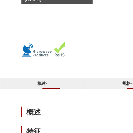
合规举报中心
寻找交叉参考产品
了解⽇清纺微电⼦株式会社
概述
规格
概述
特征