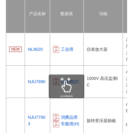
产品名称
数据表
功能
高
用
NL9620
工业用
仪表放大器
NEW
共模
最
AEC
1000V 高压监测I
共模
NJU7890
车载用(Z)
C
高精
高输
scrollable
AEC
轨
NJU7790
消费品用
・大
旋转变压器励磁
3
车载用(H)
p.)
・