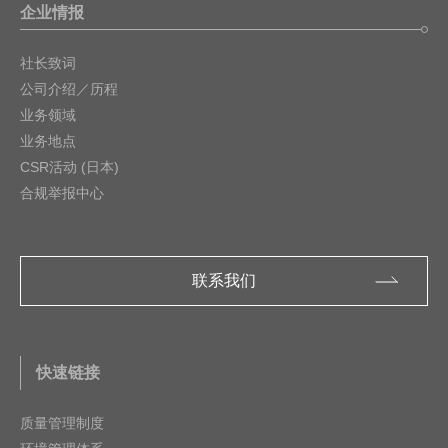
AFE (模拟前端) / 数据转换器
企业情报
电源管理
社长致词
公司介绍／历程
复位和看门狗定时器
业务领域
电池管理IC
业务地点
CSR活动 (日本)
音频和视频
合规举报中心
射频器件
光电传感器
联系我们
电机驱动器
信号调节外设
快速链接
质量管理制度