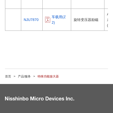
・
AEC
车载用(Z
NJU7870
旋转变压器励磁
差
2)
(跨导
运算放大器和比较器
首页
产品/服务
特殊功能放大器
运算放大器
比较器
特殊功能放大器