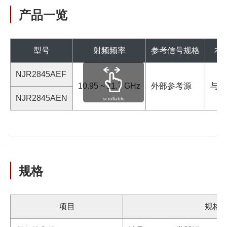
产品一览
型号
射频频率
参考信号规格
本
NJR2845AEF
10.95 ~ 11.7 GHz
外部参考源
与外
NJR2845AEN
scrollable
规格
项目
规格