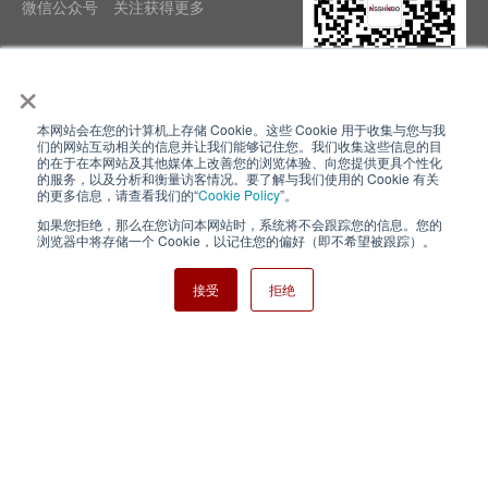
微信公众号 关注获得更多
×
本网站会在您的计算机上存储 Cookie。这些 Cookie 用于收集与您与我
隐私政策
使用条款
们的网站互动相关的信息并让我们能够记住您。我们收集这些信息的目
的在于在本网站及其他媒体上改善您的浏览体验、向您提供更具个性化
的服务，以及分析和衡量访客情况。要了解与我们使用的 Cookie 有关
Cookie Policy
网站地图
的更多信息，请查看我们的“
Cookie Policy
”。
如果您拒绝，那么在您访问本网站时，系统将不会跟踪您的信息。您的
Nisshinbo Holdings Inc.
浏览器中将存储一个 Cookie，以记住您的偏好（即不希望被跟踪）。
接受
拒绝
Copyright ⓒ Nisshinbo Micro Devices Inc. All Rights Reserved.