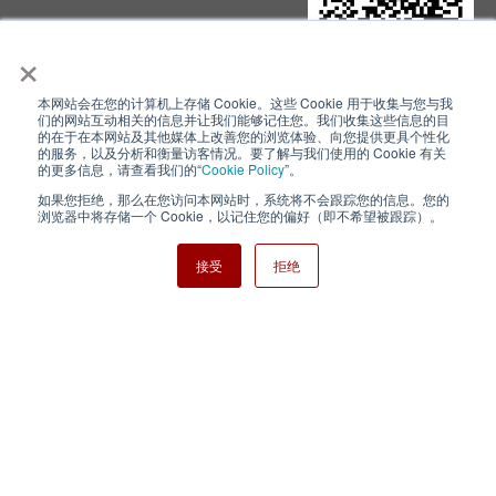
×
本网站会在您的计算机上存储 Cookie。这些 Cookie 用于收集与您与我
隐私政策
使用条款
们的网站互动相关的信息并让我们能够记住您。我们收集这些信息的目
的在于在本网站及其他媒体上改善您的浏览体验、向您提供更具个性化
的服务，以及分析和衡量访客情况。要了解与我们使用的 Cookie 有关
Cookie Policy
网站地图
的更多信息，请查看我们的“
Cookie Policy
”。
如果您拒绝，那么在您访问本网站时，系统将不会跟踪您的信息。您的
Nisshinbo Holdings Inc.
浏览器中将存储一个 Cookie，以记住您的偏好（即不希望被跟踪）。
接受
拒绝
Copyright ⓒ Nisshinbo Micro Devices Inc. All Rights Reserved.