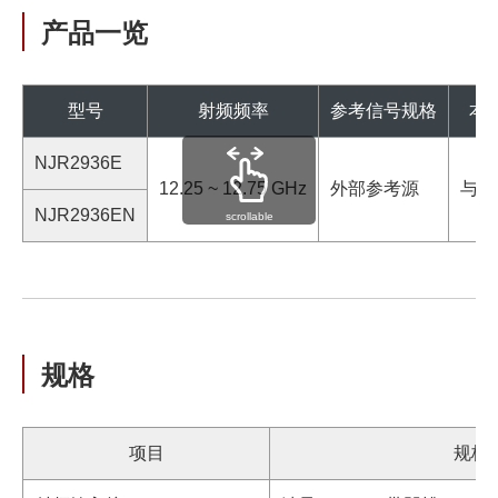
产品一览
型号
射频频率
参考信号规格
本
NJR2936E
12.25 ~ 12.75 GHz
外部参考源
与外
NJR2936EN
scrollable
规格
项目
规格