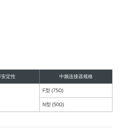
率安定性
中频连接器规格
F型 (75Ω)
N型 (50Ω)