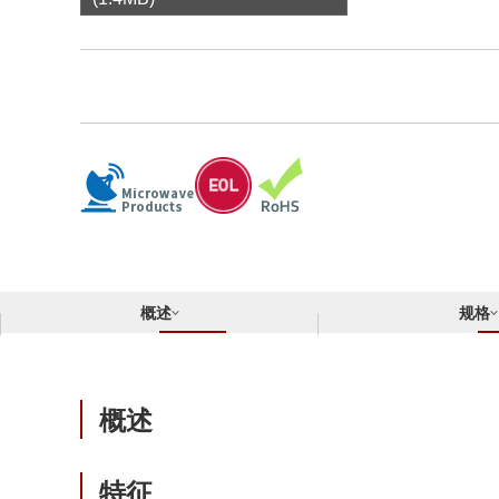
合规举报中心
寻找交叉参考产品
了解⽇清纺微电⼦株式会社
概述
规格
概述
特征