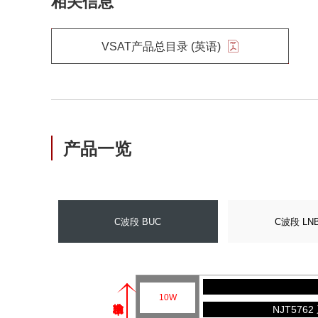
相关信息
VSAT产品总目录 (英语)
产品一览
C波段 BUC
C波段 LNB
10W
NJT5762