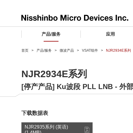
产品/服务
应用
产品/服务 TOP
应用 TOP
设计支持 TOP
质量和可靠性 TOP
购买/样品 TOP
企业情报 TOP
首页
产品/服务
微波产品
VSAT组件
NJR2934E系列
电子器件
质量等级 (电子器件)
电子器件
质量方针和质量管理体系
电子器件
社长致词
NJR2934E系列
微波产品
车载用IC
微波产品
电子器件
微波产品
企业理念
[停产产品] Ku波段 PLL LNB - 
晶圆代工服务
工业设备用IC
微波产品
公司简介
寻找交叉参考产品
消费设备用IC
业务领域
微波产品
业务地点
下载数据表
MUSES Official Website
CSR活动 (日本)
NJR2935系列 (英语)
(1.4MB)