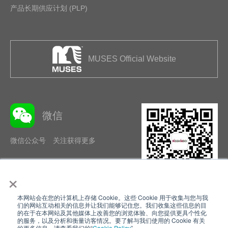
产品长期供应计划 (PLP)
MUSES Official Website
微信
微信公众号 关注获得更多
×
本网站会在您的计算机上存储 Cookie。这些 Cookie 用于收集与您与我
隐私政策
使用条款
们的网站互动相关的信息并让我们能够记住您。我们收集这些信息的目
的在于在本网站及其他媒体上改善您的浏览体验、向您提供更具个性化
的服务，以及分析和衡量访客情况。要了解与我们使用的 Cookie 有关
Cookie Policy
网站地图
的更多信息，请查看我们的“
Cookie Policy
”。