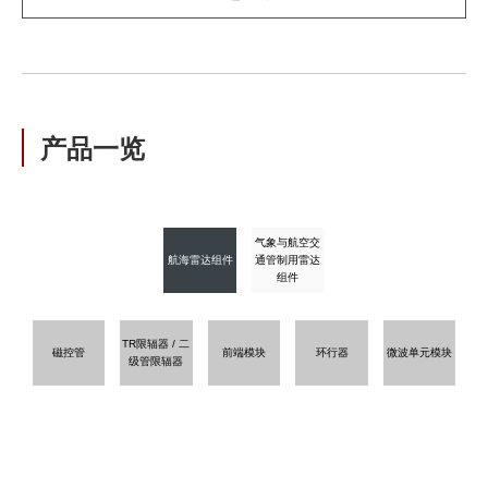
产品一览
气象与航空交
航海雷达组件
通管制用雷达
组件
TR限辐器 / 二
磁控管
前端模块
环行器
微波单元模块
级管限辐器