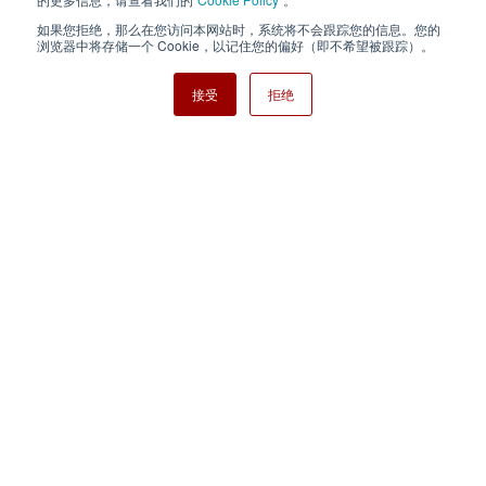
如果您拒绝，那么在您访问本网站时，系统将不会跟踪您的信息。您的
Nisshinbo Holdings Inc.
浏览器中将存储一个 Cookie，以记住您的偏好（即不希望被跟踪）。
接受
拒绝
Copyright ⓒ Nisshinbo Micro Devices Inc. All Rights Reserved.