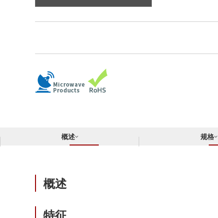
合规举报中心
寻找交叉参考产品
了解⽇清纺微电⼦株式会社
概述
规格
概述
特征