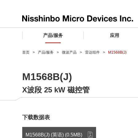
产品/服务
应用
产品/服务 TOP
应用 TOP
设计支持 TOP
质量和可靠性 TOP
购买/样品 TOP
企业情报 TOP
首页
产品/服务
微波产品
雷达组件
M1568B(J)
电子器件
质量等级 (电子器件)
电子器件
质量方针和质量管理体系
电子器件
社长致词
M1568B(J)
微波产品
车载用IC
微波产品
电子器件
微波产品
企业理念
X波段 25 kW 磁控管
晶圆代工服务
工业设备用IC
微波产品
公司简介
寻找交叉参考产品
消费设备用IC
业务领域
微波产品
业务地点
下载数据表
MUSES Official Website
CSR活动 (日本)
M1568B(J) (英语) (0.5MB)