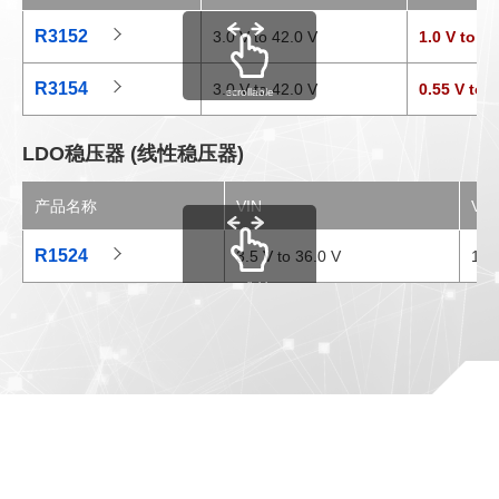
R3152
3.0 V to 42.0 V
1.0 V to 4.
R3154
3.0 V to 42.0 V
0.55 V to 3
scrollable
LDO稳压器 (线性稳压器)
产品名称
VIN
VO
R1524
3.5 V to 36.0 V
1.8 
scrollable