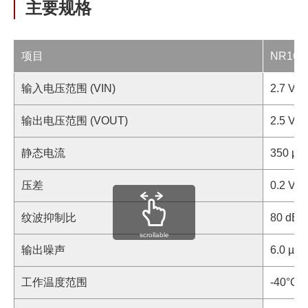
主要规格
项目
NR164
输入电压范围 (VIN)
2.7 V 
输出电压范围 (VOUT)
2.5 V to
静态电流
350 µA 
压差
0.2 V m
纹波抑制比
80 dB ty
scrollable
输出噪声
6.0 µVr
工作温度范围
-40°C t