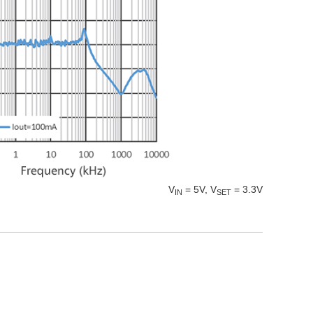
V
= 5V, V
= 3.3V
IN
SET