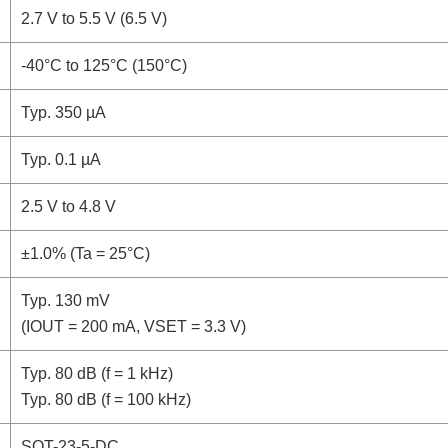
2.7 V to 5.5 V (6.5 V)
-40°C to 125°C (150°C)
Typ. 350 µA
Typ. 0.1 µA
2.5 V to 4.8 V
±1.0% (Ta = 25°C)
Typ. 130 mV
(IOUT = 200 mA, VSET = 3.3 V)
Typ. 80 dB (f = 1 kHz)
Typ. 80 dB (f = 100 kHz)
SOT-23-5-DC