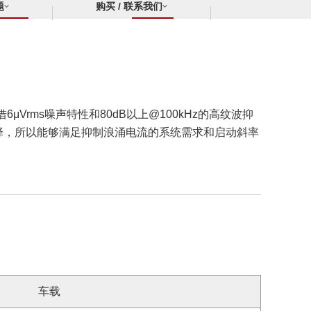
题
购买 / 联系我们
μVrms噪声特性和80dB以上@100kHz的高纹波抑
择，所以能够满足抑制浪涌电流的系统需求和启动斜率
车载