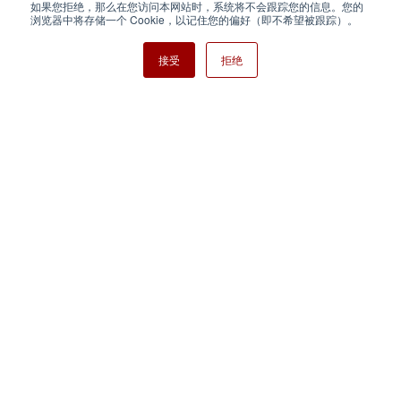
如果您拒绝，那么在您访问本网站时，系统将不会跟踪您的信息。您的
Nisshinbo Holdings Inc.
浏览器中将存储一个 Cookie，以记住您的偏好（即不希望被跟踪）。
接受
拒绝
Copyright ⓒ Nisshinbo Micro Devices Inc. All Rights Reserved.