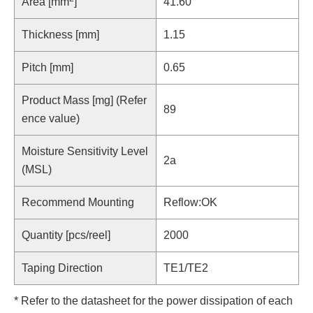
Area [mm
]
41.60
Thickness [mm]
1.15
Pitch [mm]
0.65
Product Mass [mg] (Refer
89
ence value)
Moisture Sensitivity Level
2a
(MSL)
Recommend Mounting
Reflow:OK
Quantity [pcs/reel]
2000
Taping Direction
TE1/TE2
* Refer to the datasheet for the power dissipation of each