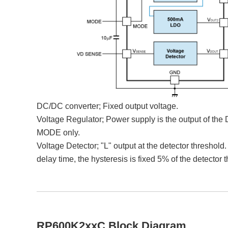
DC/DC converter; Fixed output voltage.
Voltage Regulator; Power supply is the output of the
MODE only.
Voltage Detector; "L" output at the detector threshold
delay time, the hysteresis is fixed 5% of the detector 
RP600K2xxC Block Diagram