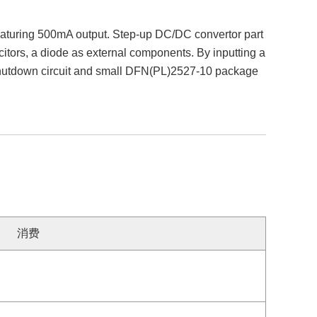
aturing 500mA output. Step-up DC/DC convertor part
acitors, a diode as external components. By inputting a
hutdown circuit and small DFN(PL)2527-10 package
消费