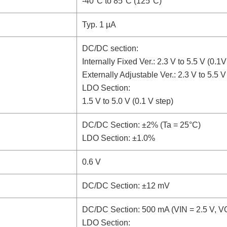
-40°C to 85°C (125°C)
Typ. 1 µA
DC/DC section:
Internally Fixed Ver.: 2.3 V to 5.5 V (0.1V
Externally Adjustable Ver.: 2.3 V to 5.5 V
LDO Section:
1.5 V to 5.0 V (0.1 V step)
DC/DC Section: ±2% (Ta = 25°C)
LDO Section: ±1.0%
0.6 V
DC/DC Section: ±12 mV
DC/DC Section: 500 mA (VIN = 2.5 V, V
LDO Section: