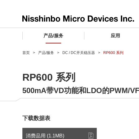
产品/服务
应用
产品/服务 TOP
应用 TOP
设计支持 TOP
质量和可靠性 TOP
购买/样品 TOP
企业情报 TOP
首页
产品/服务
DC / DC开关稳压器
RP600 系列
电子器件
质量等级 (电子器件)
电子器件
质量方针和质量管理体系
电子器件
社长致词
RP600 系列
微波产品
车载用IC
微波产品
电子器件
微波产品
企业理念
500mA带VD功能和LDO的PWM/V
晶圆代工服务
工业设备用IC
微波产品
公司简介
寻找交叉参考产品
消费设备用IC
业务领域
微波产品
业务地点
下载数据表
MUSES Official Website
CSR活动 (日本)
消费品用 (1.1MB)