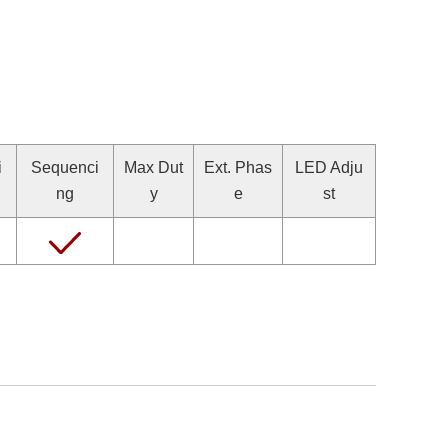
i
Sequenci
Max Dut
Ext. Phas
LED Adju
ng
y
e
st