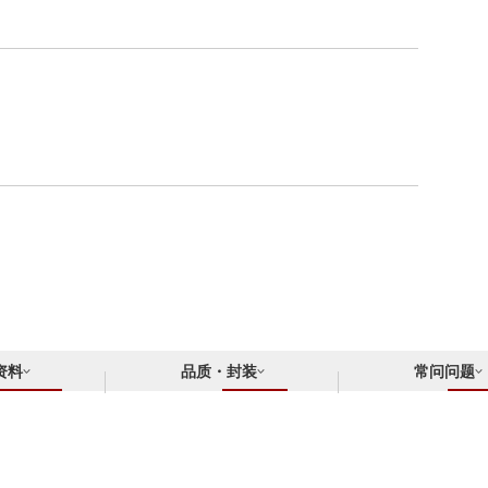
资料
品质・封装
常问问题