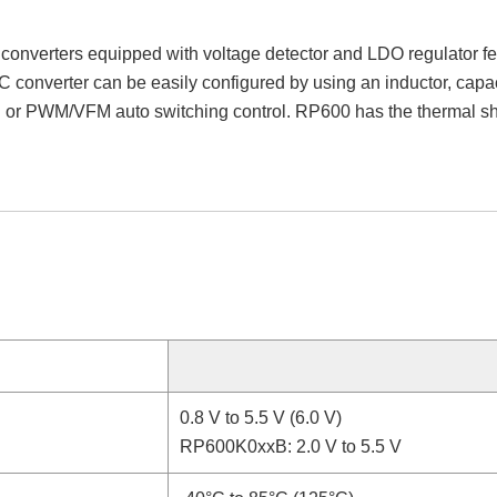
nverters equipped with voltage detector and LDO regulator fe
/DC converter can be easily configured by using an inductor, cap
or PWM/VFM auto switching control. RP600 has the thermal s
0.8 V to 5.5 V (6.0 V)
RP600K0xxB: 2.0 V to 5.5 V