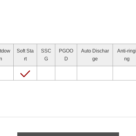
tdow
Soft Sta
SSC
PGOO
Auto Dischar
Anti-ring
n
rt
G
D
ge
ng