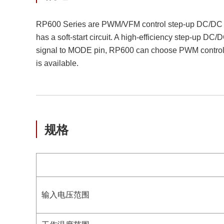
RP600 Series are PWM/VFM control step-up DC/DC co
has a soft-start circuit. A high-efficiency step-up DC
signal to MODE pin, RP600 can choose PWM control 
is available.
规格
输入电压范围