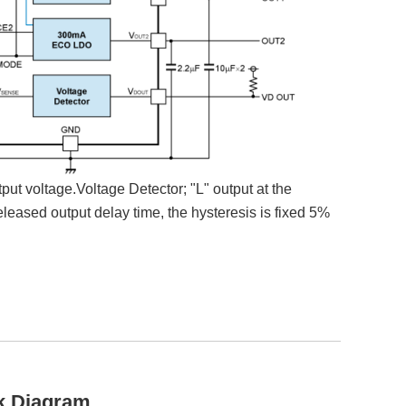
put voltage.
Voltage Detector; "L" output at the
eleased output delay time, the hysteresis is fixed 5%
k Diagram