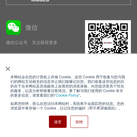
微信
微信公众号 关注获得更多
×
本网站会在您的计算机上存储 Cookie。这些 Cookie 用于收集与您与我
隐私政策
使用条款
们的网站互动相关的信息并让我们能够记住您。我们收集这些信息的目
的在于在本网站及其他媒体上改善您的浏览体验、向您提供更具个性化
的服务，以及分析和衡量访客情况。要了解与我们使用的 Cookie 有关
Cookie Policy
网站地图
的更多信息，请查看我们的“
Cookie Policy
”。
如果您拒绝，那么在您访问本网站时，系统将不会跟踪您的信息。您的
Nisshinbo Holdings Inc.
浏览器中将存储一个 Cookie，以记住您的偏好（即不希望被跟踪）。
接受
拒绝
Copyright ⓒ Nisshinbo Micro Devices Inc. All Rights Reserved.