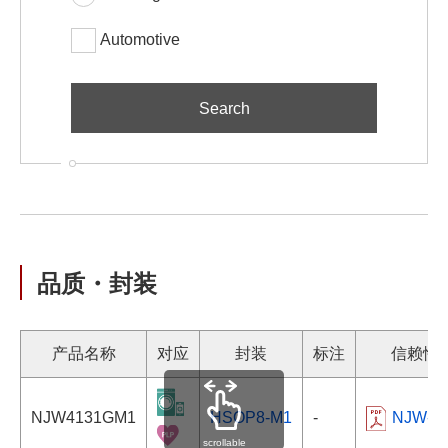
Automotive
品质・封装
产品名称
对应
封装
标注
信赖性
NJW4131GM1
HSOP8-M1
-
NJW-1-s
scrollable