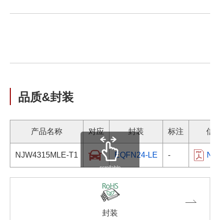
品质&封装
产品名称
对应
封装
标注
信
NJW4315MLE-T1
EQFN24-LE
-
NJW
scrollable
封装