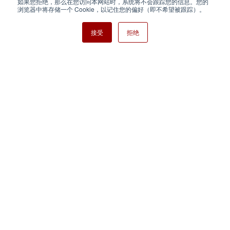
如果您拒绝，那么在您访问本网站时，系统将不会跟踪您的信息。您的
Nisshinbo Holdings Inc.
浏览器中将存储一个 Cookie，以记住您的偏好（即不希望被跟踪）。
接受
拒绝
Copyright ⓒ Nisshinbo Micro Devices Inc. All Rights Reserved.