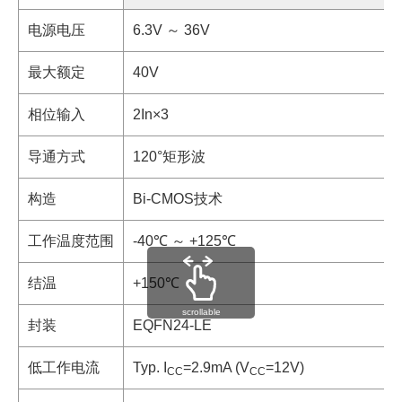
电源电压
6.3V ～ 36V
最大额定
40V
相位输入
2In×3
导通方式
120°矩形波
构造
Bi-CMOS技术
工作温度范围
-40℃ ～ +125℃
结温
+150℃
scrollable
封装
EQFN24-LE
低工作电流
Typ. I
=2.9mA (V
=12V)
CC
CC