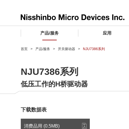
产品/服务
应用
产品/服务 TOP
应用 TOP
设计支持 TOP
质量和可靠性 TOP
购买/样品 TOP
企业情报 TOP
首页
产品/服务
开关驱动器
NJU7386系列
电子器件
质量等级 (电子器件)
电子器件
质量方针和质量管理体系
电子器件
社长致词
NJU7386系列
微波产品
车载用IC
微波产品
电子器件
微波产品
企业理念
低压工作的H桥驱动器
晶圆代工服务
工业设备用IC
微波产品
公司简介
寻找交叉参考产品
消费设备用IC
业务领域
微波产品
业务地点
下载数据表
MUSES Official Website
CSR活动 (日本)
消费品用 (0.5MB)