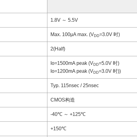
1.8V ～ 5.5V
Max. 100μA max. (V
=3.0V 时)
DD
2(Half)
Io=1500mA peak (V
=5.0V 时)
DD
Io=1200mA peak (V
=3.0V 时))
DD
Typ. 115nsec / 25nsec
CMOS构造
-40℃ ～ +125℃
+150℃