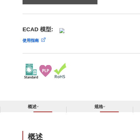
合规举报中心
寻找交叉参考产品
了解⽇清纺微电⼦株式会社
ECAD 模型:
使用指南
概述
规格
概述