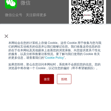
微信
微信公众号 关注获得更多
×
本网站会在您的计算机上存储 Cookie。这些 Cookie 用于收集与您与我
隐私政策
使用条款
们的网站互动相关的信息并让我们能够记住您。我们收集这些信息的目
的在于在本网站及其他媒体上改善您的浏览体验、向您提供更具个性化
的服务，以及分析和衡量访客情况。要了解与我们使用的 Cookie 有关
Cookie Policy
网站地图
的更多信息，请查看我们的“
Cookie Policy
”。
如果您拒绝，那么在您访问本网站时，系统将不会跟踪您的信息。您的
Nisshinbo Holdings Inc.
浏览器中将存储一个 Cookie，以记住您的偏好（即不希望被跟踪）。
接受
拒绝
Copyright ⓒ Nisshinbo Micro Devices Inc. All Rights Reserved.