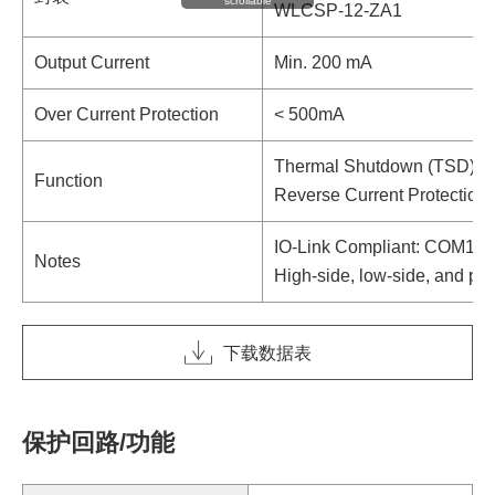
scrollable
WLCSP-12-ZA1
Output Current
Min. 200 mA
Over Current Protection
< 500mA
Thermal Shutdown (TSD)
Function
Reverse Current Protection
IO-Link Compliant: COM1/2/
Notes
High-side, low-side, and pu
下载数据表
保护回路/功能