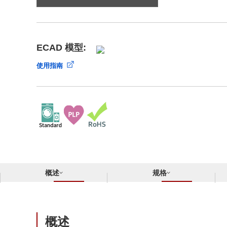
合规举报中心
寻找交叉参考产品
了解⽇清纺微电⼦株式会社
ECAD 模型:
使用指南
概述
规格
概述