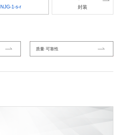
NJG-1-s-r
封装
质量·可靠性