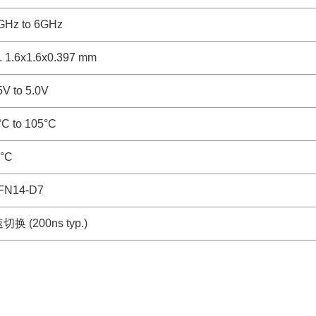
GHz to 6GHz
. 1.6x1.6x0.397 mm
5V to 5.0V
°C to 105°C
°C
FN14-D7
换 (200ns typ.)