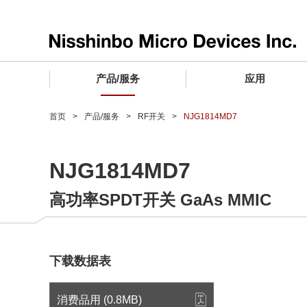
产品/服务
应用
产品/服务 TOP
应用 TOP
设计支持 TOP
质量和可靠性 TOP
购买/样品 TOP
企业情报 TOP
首页
产品/服务
RF开关
NJG1814MD7
电子器件
质量等级 (电子器件)
电子器件
质量方针和质量管理体系
电子器件
社长致词
NJG1814MD7
微波产品
车载用IC
微波产品
电子器件
微波产品
企业理念
高功率SPDT开关 GaAs MMIC
晶圆代工服务
工业设备用IC
微波产品
公司简介
寻找交叉参考产品
消费设备用IC
业务领域
微波产品
业务地点
下载数据表
MUSES Official Website
CSR活动 (日本)
消费品用 (0.8MB)