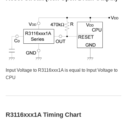
Input Voltage to R3116xxx1A is equal to Input Voltage to
CPU
R3116xxx1A Timing Chart