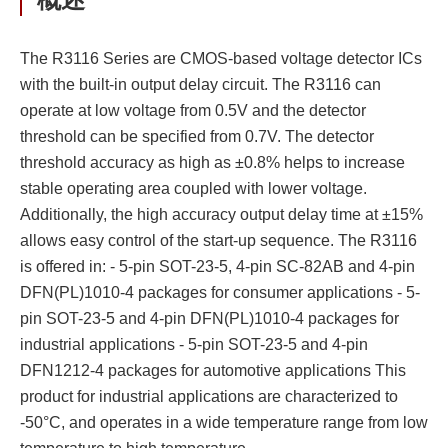
The R3116 Series are CMOS-based voltage detector ICs
with the built-in output delay circuit. The R3116 can
operate at low voltage from 0.5V and the detector
threshold can be specified from 0.7V. The detector
threshold accuracy as high as ±0.8% helps to increase
stable operating area coupled with lower voltage.
Additionally, the high accuracy output delay time at ±15%
allows easy control of the start-up sequence. The R3116
is offered in: - 5-pin SOT-23-5, 4-pin SC-82AB and 4-pin
DFN(PL)1010-4 packages for consumer applications - 5-
pin SOT-23-5 and 4-pin DFN(PL)1010-4 packages for
industrial applications - 5-pin SOT-23-5 and 4-pin
DFN1212-4 packages for automotive applications This
product for industrial applications are characterized to
-50°C, and operates in a wide temperature range from low