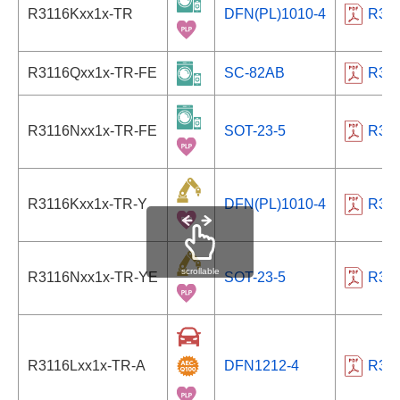
R3116Kxx1x-TR
DFN(PL)1010-4
R31
R3116Qxx1x-TR-FE
SC-82AB
R31
R3116Nxx1x-TR-FE
SOT-23-5
R31
R3116Kxx1x-TR-Y
DFN(PL)1010-4
R31
scrollable
R3116Nxx1x-TR-YE
SOT-23-5
R31
R3116Lxx1x-TR-A
DFN1212-4
R31