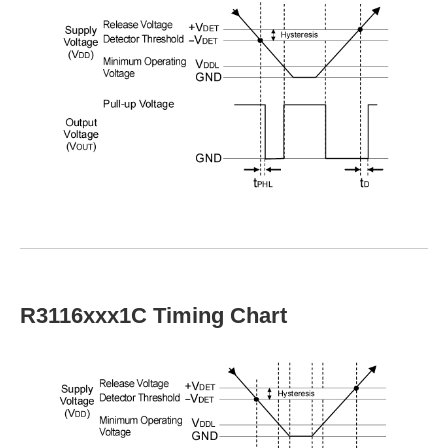
R3116xxx1C Timing Chart