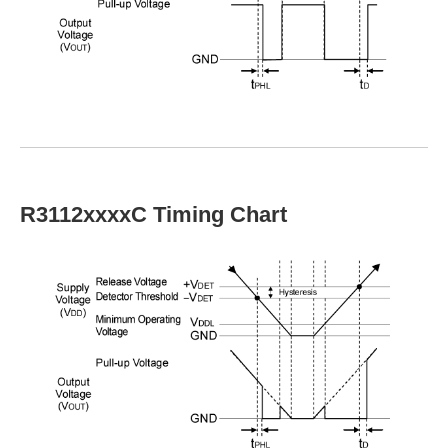
R3112xxxxC Timing Chart