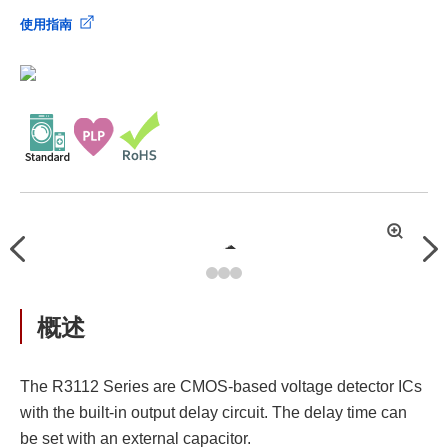
使用指南
拡
Previous
Nex
大
概述
The R3112 Series are CMOS-based voltage detector ICs
with the built-in output delay circuit. The delay time can
be set with an external capacitor.