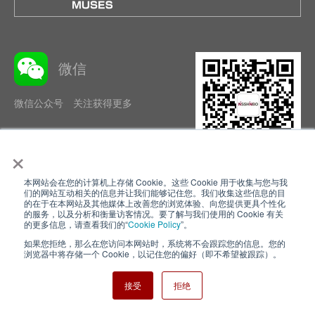
微信
微信公众号 关注获得更多
×
本网站会在您的计算机上存储 Cookie。这些 Cookie 用于收集与您与我
隐私政策
使用条款
们的网站互动相关的信息并让我们能够记住您。我们收集这些信息的目
的在于在本网站及其他媒体上改善您的浏览体验、向您提供更具个性化
的服务，以及分析和衡量访客情况。要了解与我们使用的 Cookie 有关
Cookie Policy
网站地图
的更多信息，请查看我们的“
Cookie Policy
”。
如果您拒绝，那么在您访问本网站时，系统将不会跟踪您的信息。您的
Nisshinbo Holdings Inc.
浏览器中将存储一个 Cookie，以记住您的偏好（即不希望被跟踪）。
接受
拒绝
Copyright ⓒ Nisshinbo Micro Devices Inc. All Rights Reserved.