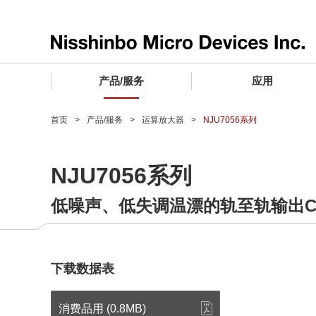
产品/服务
应用
产品/服务 TOP
应用 TOP
设计支持 TOP
质量和可靠性 TOP
购买/样品 TOP
企业情报 TOP
首页
产品/服务
运算放大器
NJU7056系列
电子器件
质量等级 (电子器件)
电子器件
质量方针和质量管理体系
电子器件
社长致词
NJU7056系列
微波产品
车载用IC
微波产品
电子器件
微波产品
企业理念
低噪声、低失调温漂的轨至轨输出C
晶圆代工服务
工业设备用IC
微波产品
公司简介
寻找交叉参考产品
消费设备用IC
业务领域
微波产品
业务地点
下载数据表
MUSES Official Website
CSR活动 (日本)
消费品用 (0.8MB)