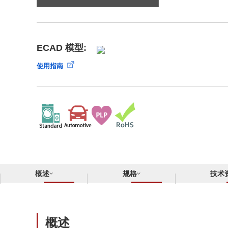
合规举报中心
寻找交叉参考产品
了解⽇清纺微电⼦株式会社
ECAD 模型:
使用指南
概述
规格
技术
概述