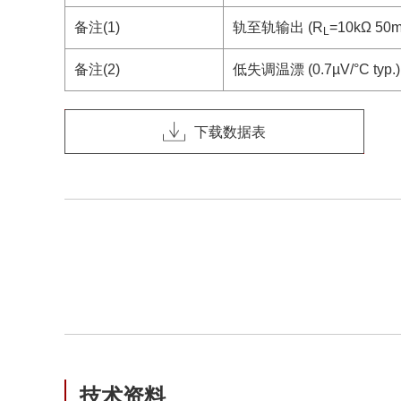
备注(1)
轨至轨输出 (R
=10kΩ 50mV
L
备注(2)
低失调温漂 (0.7µV/°C typ.)
下载数据表
技术资料