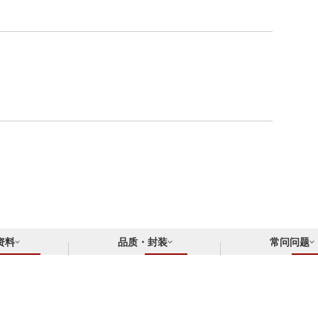
资料
品质・封装
常问问题