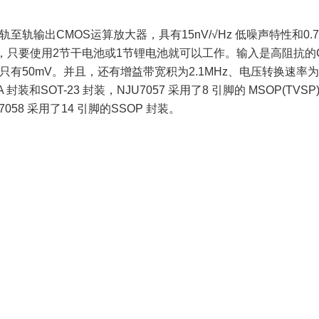
/4电路的轨至轨输出CMOS运算放大器，具有15nV/√Hz 低噪声特性和
5V，只要使用2节干电池或1节锂电池就可以工作。输入是高阻抗
只有50mV。并且，还有增益带宽积为2.1MHz、电压转换速率为
SOT-23 封装，NJU7057 采用了8 引脚的 MSOP(TVSP): meet
JU7058 采用了14 引脚的SSOP 封装。