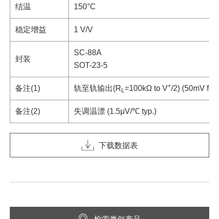
结温
150°C
稳定增益
1 V/V
SC-88A
封装
SOT-23-5
+
备注(1)
轨至轨输出(R
=100kΩ to V
/2) (50mV from
L
备注(2)
失调温漂 (1.5μV/℃ typ.)
下载数据表