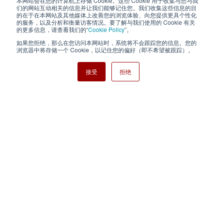
本网站会在您的计算机上存储 Cookie。这些 Cookie 用于收集与您与我
隐私政策
使用条款
们的网站互动相关的信息并让我们能够记住您。我们收集这些信息的目
的在于在本网站及其他媒体上改善您的浏览体验、向您提供更具个性化
的服务，以及分析和衡量访客情况。要了解与我们使用的 Cookie 有关
Cookie Policy
网站地图
的更多信息，请查看我们的“
Cookie Policy
”。
如果您拒绝，那么在您访问本网站时，系统将不会跟踪您的信息。您的
Nisshinbo Holdings Inc.
浏览器中将存储一个 Cookie，以记住您的偏好（即不希望被跟踪）。
接受
拒绝
Copyright ⓒ Nisshinbo Micro Devices Inc. All Rights Reserved.