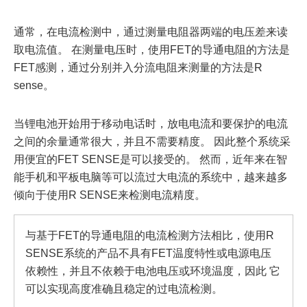
通常，在电流检测中，通过测量电阻器两端的电压差来读
取电流值。 在测量电压时，使用FET的导通电阻的方法是
FET感测，通过分别并入分流电阻来测量的方法是R
sense。
当锂电池开始用于移动电话时，放电电流和要保护的电流
之间的余量通常很大，并且不需要精度。 因此整个系统采
用便宜的FET SENSE是可以接受的。 然而，近年来在智
能手机和平板电脑等可以流过大电流的系统中，越来越多
倾向于使用R SENSE来检测电流精度。
与基于FET的导通电阻的电流检测方法相比，使用R
SENSE系统的产品不具有FET温度特性或电源电压
依赖性，并且不依赖于电池电压或环境温度，因此 它
可以实现高度准确且稳定的过电流检测。