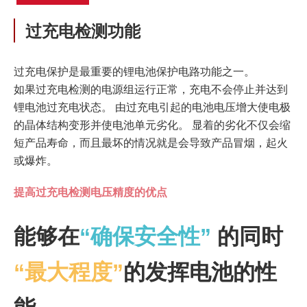
过充电检测功能
过充电保护是最重要的锂电池保护电路功能之一。
如果过充电检测的电源组运行正常，充电不会停止并达到
锂电池过充电状态。 由过充电引起的电池电压增大使电极
的晶体结构变形并使电池单元劣化。 显着的劣化不仅会缩
短产品寿命，而且最坏的情况就是会导致产品冒烟，起火
或爆炸。
提高过充电检测电压精度的优点
能够在
“确保安全性”
的同时
“最大程度”
的发挥电池的性