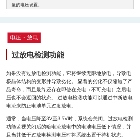
量的电压设置。
电压・放电
过放电检测功能
如果没有过放电检测功能，它将继续无限地放电，导致电
极晶体结构的变形并导致劣化。 显着的劣化不仅缩短了产
品寿命，而且最终还存在即使在充电（不可充电）之后电
压也不会返回的状态。 过放电检测功能可以通过中断放电
电流来防止电池单元过度放电。
通常，当电压降至3V至3.5V时，系统会关闭。过放电检测
功能监视关闭后的暗电流放电中的电池电压低下情况，并
且当其低于过放电检测电压时将系统出置于待机状态。