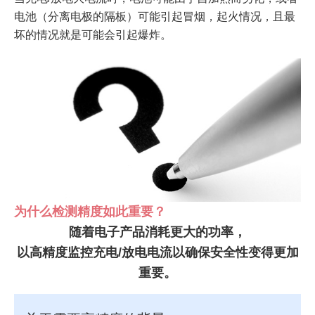
电池（分离电极的隔板）可能引起冒烟，起火情况，且最
坏的情况就是可能会引起爆炸。
为什么检测精度如此重要？
随着电子产品消耗更大的功率，
以高精度监控充电/放电电流以确保安全性变得更加
重要。