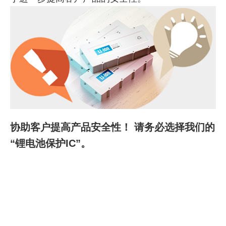
协助客户提高产品安全性！ 请务必选择我们的
“锂电池保护IC”。