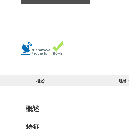
合规举报中心
寻找交叉参考产品
了解⽇清纺微电⼦株式会社
概述
规格
概述
特征