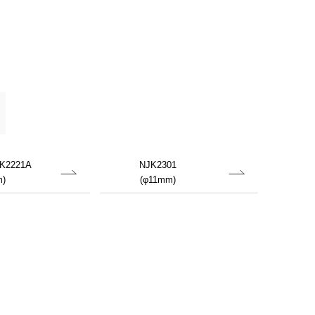
K2221A
NJK2301
)
(φ11mm)