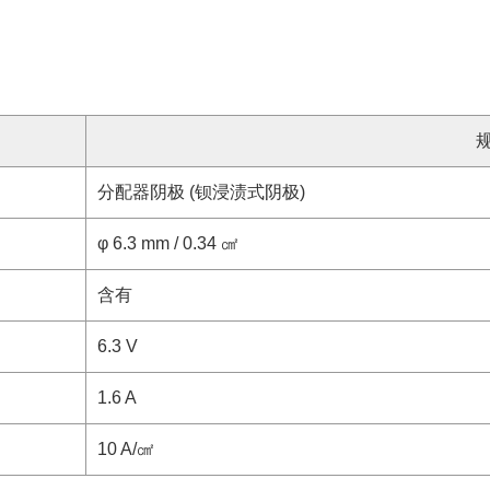
分配器阴极 (钡浸渍式阴极)
φ 6.3 mm / 0.34 ㎠
含有
6.3 V
1.6 A
10 A/㎠