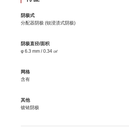
阴极式
分配器阴极 (钡浸渍式阴极)
阴极直径/面积
φ 6.3 mm / 0.34 ㎠
网格
含有
其他
镀铱阴极