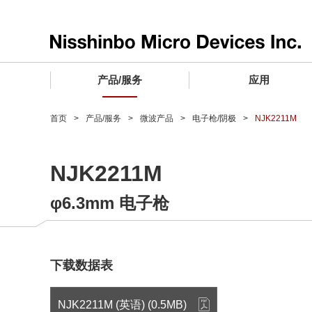
产品/服务
应用
产品/服务 TOP
应用 TOP
设计支持 TOP
质量和可靠性 TOP
购买/样品 TOP
企业情报 TOP
首页
产品/服务
微波产品
电子枪/阴极
NJK2211M
电子器件
质量等级 (电子器件)
电子器件
质量方针和质量管理体系
电子器件
社长致词
NJK2211M
微波产品
车载用IC
微波产品
电子器件
微波产品
企业理念
φ6.3mm 电子枪
晶圆代工服务
工业设备用IC
微波产品
公司简介
寻找交叉参考产品
消费设备用IC
业务领域
微波产品
业务地点
下载数据表
MUSES Official Website
CSR活动 (日本)
NJK2211M (英语) (0.5MB)