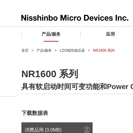
产品/服务
应用
产品/服务 TOP
应用 TOP
设计支持 TOP
质量和可靠性 TOP
购买/样品 TOP
企业情报 TOP
首页
产品/服务
LDO线性稳压器
NR1600 系列
电子器件
质量等级 (电子器件)
电子器件
质量方针和质量管理体系
电子器件
社长致词
NR1600 系列
微波产品
车载用IC
微波产品
电子器件
微波产品
企业理念
具有软启动时间可变功能和Power 
晶圆代工服务
工业设备用IC
微波产品
公司简介
寻找交叉参考产品
消费设备用IC
业务领域
微波产品
业务地点
下载数据表
MUSES Official Website
CSR活动 (日本)
消费品用 (3.0MB)