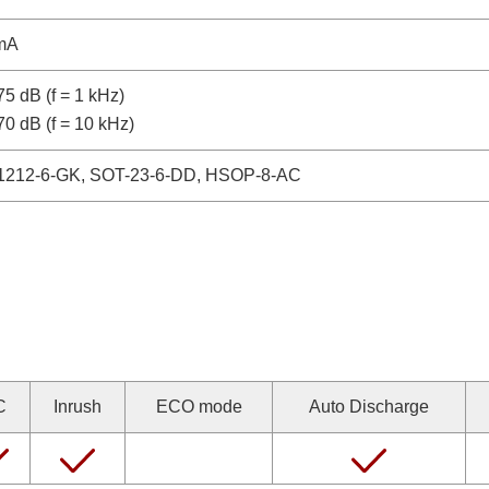
mA
75 dB (f = 1 kHz)
70 dB (f = 10 kHz)
212-6-GK, SOT-23-6-DD, HSOP-8-AC
C
Inrush
ECO mode
Auto Discharge