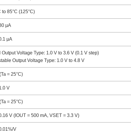
 to 85°C (125°C)
80 µA
0.1 µA
 Output Voltage Type: 1.0 V to 3.6 V (0.1 V step)
table Output Voltage Type: 1.0 V to 4.8 V
(Ta = 25°C)
1.0 V
(Ta = 25°C)
0.16 V (IOUT = 500 mA, VSET = 3.3 V)
 0.01%/V