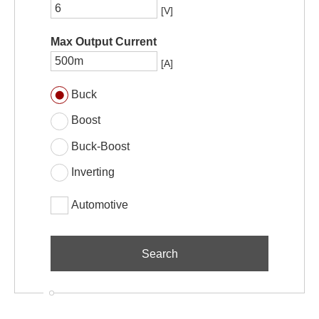
[V]
Max Output Current
[A]
Buck
Boost
Buck-Boost
Inverting
Automotive