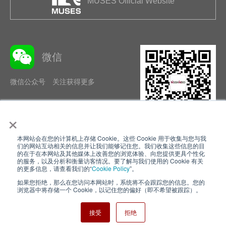
MUSES Official Website
微信
微信公众号 关注获得更多
×
本网站会在您的计算机上存储 Cookie。这些 Cookie 用于收集与您与我
隐私政策
使用条款
们的网站互动相关的信息并让我们能够记住您。我们收集这些信息的目
的在于在本网站及其他媒体上改善您的浏览体验、向您提供更具个性化
的服务，以及分析和衡量访客情况。要了解与我们使用的 Cookie 有关
Cookie Policy
网站地图
的更多信息，请查看我们的“
Cookie Policy
”。
如果您拒绝，那么在您访问本网站时，系统将不会跟踪您的信息。您的
Nisshinbo Holdings Inc.
浏览器中将存储一个 Cookie，以记住您的偏好（即不希望被跟踪）。
接受
拒绝
Copyright ⓒ Nisshinbo Micro Devices Inc. All Rights Reserved.