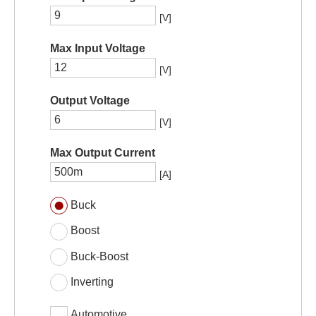
[V]
Max Input Voltage
[V]
Output Voltage
[V]
Max Output Current
[A]
Buck
Boost
Buck-Boost
Inverting
Automotive