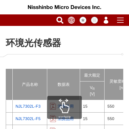
环境光传感器
最大额定
灵敏度峰
产品名称
数据表
V
[nm]
R
[V]
NJL7302L-F3
消费品用
15
550
scrollable
NJL7302L-F5
消费品用
15
550