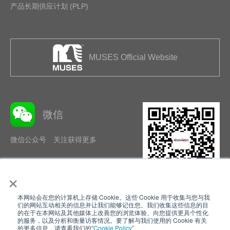
产品长期供应计划 (PLP)
MUSES Official Website
微信
微信公众号 关注获得更多
×
本网站会在您的计算机上存储 Cookie。这些 Cookie 用于收集与您与我
隐私政策
使用条款
们的网站互动相关的信息并让我们能够记住您。我们收集这些信息的目
的在于在本网站及其他媒体上改善您的浏览体验、向您提供更具个性化
的服务，以及分析和衡量访客情况。要了解与我们使用的 Cookie 有关
Cookie Policy
网站地图
的更多信息，请查看我们的“
Cookie Policy
”。