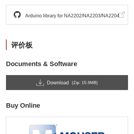
Arduino library for NA2202/NA2203/NA2204
评价板
Documents & Software
Download
(Zip: 15.9MB)
Buy Online