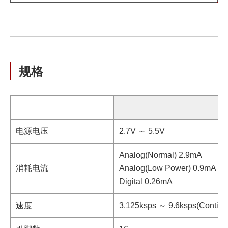
规格
电源电压
2.7V ～ 5.5V
Analog(Normal) 2.9mA
消耗电流
Analog(Low Power) 0.9mA
Digital 0.26mA
速度
3.125ksps ～ 9.6ksps(Continu