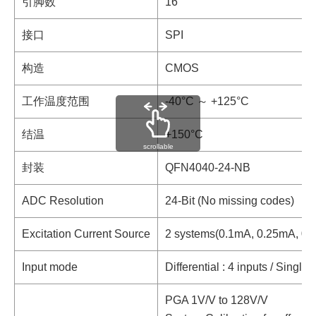
引脚数
16
接口
SPI
构造
CMOS
工作温度范围
-40°C ～ +125°C
结温
+150°C
scrollable
封装
QFN4040-24-NB
ADC Resolution
24-Bit (No missing codes)
Excitation Current Source
2 systems(0.1mA, 0.25mA, 0.
Input mode
Differential : 4 inputs / Single
PGA 1V/V to 128V/V