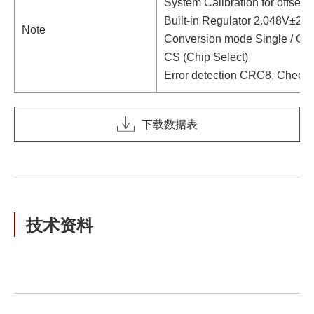
System Calibration for offset & 
Built-in Regulator 2.048V±2
Note
Conversion mode Single / Co
CS (Chip Select)
Error detection CRC8, Check
下载数据表
技术资料