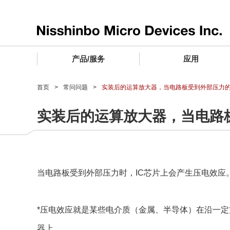
产品/服务
应用
产品/服务 TOP
应用 TOP
设计支持 TOP
质量和可靠性 TOP
购买/样品 TOP
企业情报 TOP
首页
常问问题
实装后的运算放大器，当电路板受到外部压力
电子器件
质量等级 (电子器件)
电子器件
质量方针和质量管理体系
电子器件
社长致词
实装后的运算放大器，当电路
微波产品
车载用IC
微波产品
电子器件
微波产品
企业理念
晶圆代工服务
工业设备用IC
微波产品
公司简介
寻找交叉参考产品
消费设备用IC
业务领域
当电路板受到外部压力时，IC芯片上会产生压电效应
微波产品
业务地点
MUSES Official Website
*压电效应就是某些电介质（金属、半导体）在沿一
CSR活动 (日本)
器上。