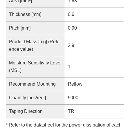
Area [mm
]
1.68
Thickness [mm]
0.6
Pitch [mm]
0.90
Product Mass [mg] (Refer
2.9
ence value)
Moisture Sensitivity Level
1
(MSL)
Recommend Mounting
Reflow
Quantity [pcs/reel]
9000
Taping Direction
TR
* Refer to the datasheet for the power dissipation of each