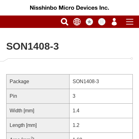
SON1408-3
Package
SON1408-3
Pin
3
Width [mm]
1.4
Length [mm]
1.2
2