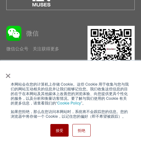
微信
微信公众号 关注获得更多
×
本网站会在您的计算机上存储 Cookie。这些 Cookie 用于收集与您与我
隐私政策
使用条款
们的网站互动相关的信息并让我们能够记住您。我们收集这些信息的目
的在于在本网站及其他媒体上改善您的浏览体验、向您提供更具个性化
的服务，以及分析和衡量访客情况。要了解与我们使用的 Cookie 有关
Cookie Policy
网站地图
的更多信息，请查看我们的“
Cookie Policy
”。
如果您拒绝，那么在您访问本网站时，系统将不会跟踪您的信息。您的
Nisshinbo Holdings Inc.
浏览器中将存储一个 Cookie，以记住您的偏好（即不希望被跟踪）。
接受
拒绝
Copyright ⓒ Nisshinbo Micro Devices Inc. All Rights Reserved.