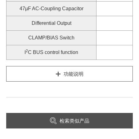
47µF AC-Coupling Capacitor
Differential Output
CLAMP/BIAS Switch
2
I
C BUS control function
功能说明
检索类似产品