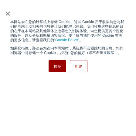
×
本网站会在您的计算机上存储 Cookie。这些 Cookie 用于收集与您与我
隐私政策
使用条款
们的网站互动相关的信息并让我们能够记住您。我们收集这些信息的目
的在于在本网站及其他媒体上改善您的浏览体验、向您提供更具个性化
的服务，以及分析和衡量访客情况。要了解与我们使用的 Cookie 有关
Cookie Policy
网站地图
的更多信息，请查看我们的“
Cookie Policy
”。
如果您拒绝，那么在您访问本网站时，系统将不会跟踪您的信息。您的
Nisshinbo Holdings Inc.
浏览器中将存储一个 Cookie，以记住您的偏好（即不希望被跟踪）。
接受
拒绝
Copyright ⓒ Nisshinbo Micro Devices Inc. All Rights Reserved.