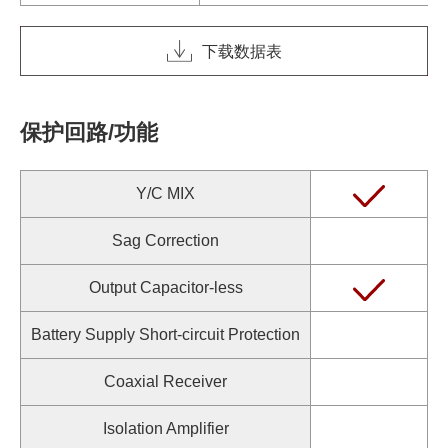
下载数据表
保护回路/功能
Y/C MIX
Sag Correction
Output Capacitor-less
Battery Supply Short-circuit Protection
Coaxial Receiver
Isolation Amplifier