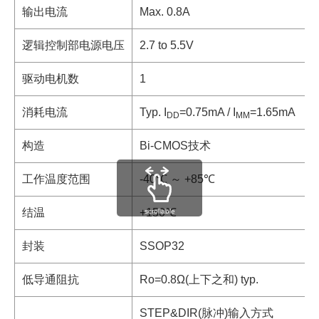
输出电流
Max. 0.8A
逻辑控制部电源电压
2.7 to 5.5V
驱动电机数
1
消耗电流
Typ. I
=0.75mA / I
=1.65mA
DD
MM
构造
Bi-CMOS技术
工作温度范围
-40℃ ～ +85℃
结温
+150℃
scrollable
封装
SSOP32
低导通阻抗
Ro=0.8Ω(上下之和) typ.
STEP&DIR(脉冲)输入方式