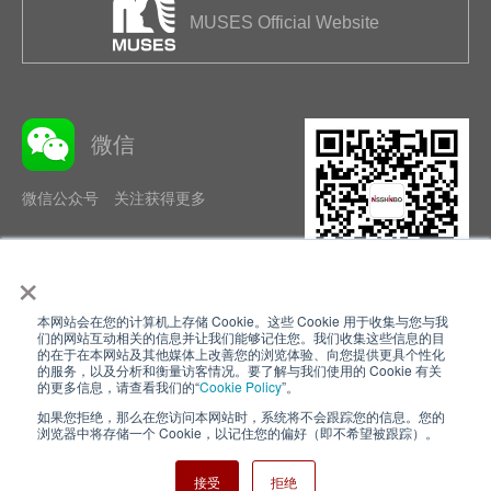
MUSES Official Website
微信
微信公众号 关注获得更多
×
本网站会在您的计算机上存储 Cookie。这些 Cookie 用于收集与您与我
隐私政策
使用条款
们的网站互动相关的信息并让我们能够记住您。我们收集这些信息的目
的在于在本网站及其他媒体上改善您的浏览体验、向您提供更具个性化
的服务，以及分析和衡量访客情况。要了解与我们使用的 Cookie 有关
Cookie Policy
网站地图
的更多信息，请查看我们的“
Cookie Policy
”。
如果您拒绝，那么在您访问本网站时，系统将不会跟踪您的信息。您的
Nisshinbo Holdings Inc.
浏览器中将存储一个 Cookie，以记住您的偏好（即不希望被跟踪）。
接受
拒绝
Copyright ⓒ Nisshinbo Micro Devices Inc. All Rights Reserved.