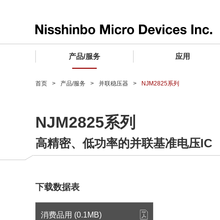
产品/服务
应用
产品/服务 TOP
应用 TOP
设计支持 TOP
质量和可靠性 TOP
购买/样品 TOP
企业情报 TOP
首页
产品/服务
并联稳压器
NJM2825系列
电子器件
质量等级 (电子器件)
电子器件
质量方针和质量管理体系
电子器件
社长致词
NJM2825系列
微波产品
车载用IC
微波产品
电子器件
微波产品
企业理念
高精密、低功率的并联基准电压IC
晶圆代工服务
工业设备用IC
微波产品
公司简介
寻找交叉参考产品
消费设备用IC
业务领域
微波产品
业务地点
下载数据表
MUSES Official Website
CSR活动 (日本)
消费品用 (0.1MB)