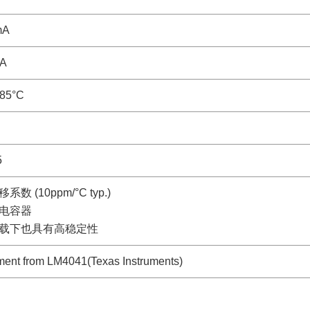
mA
µA
 85°C
5
数 (10ppm/°C typ.)
电容器
载下也具有高稳定性
ent from LM4041(Texas Instruments)