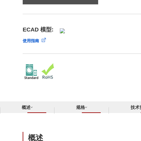
合规举报中心
寻找交叉参考产品
了解⽇清纺微电⼦株式会社
ECAD 模型:
使用指南
概述
规格
技术
概述