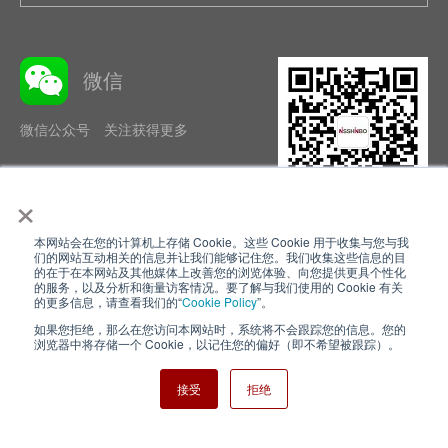
微信
微信公众号 关注获得更多
×
本网站会在您的计算机上存储 Cookie。这些 Cookie 用于收集与您与我
隐私政策
使用条款
们的网站互动相关的信息并让我们能够记住您。我们收集这些信息的目
的在于在本网站及其他媒体上改善您的浏览体验、向您提供更具个性化
的服务，以及分析和衡量访客情况。要了解与我们使用的 Cookie 有关
Cookie Policy
网站地图
的更多信息，请查看我们的“
Cookie Policy
”。
如果您拒绝，那么在您访问本网站时，系统将不会跟踪您的信息。您的
Nisshinbo Holdings Inc.
浏览器中将存储一个 Cookie，以记住您的偏好（即不希望被跟踪）。
接受
拒绝
Copyright ⓒ Nisshinbo Micro Devices Inc. All Rights Reserved.