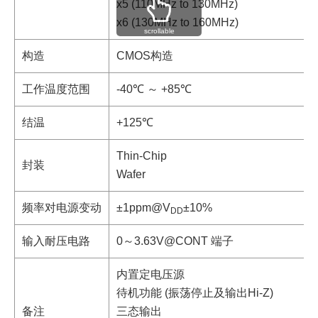
x5 (110MHz to 130MHz)
x6 (130MHz to 160MHz)
scrollable
构造
CMOS构造
工作温度范围
-40℃ ～ +85℃
结温
+125℃
Thin-Chip
封装
Wafer
频率对电源变动
±1ppm@V
±10%
DD
输入耐压电路
0～3.63V@CONT 端子
内置定电压源
待机功能 (振荡停止及输出Hi-Z)
备注
三态输出