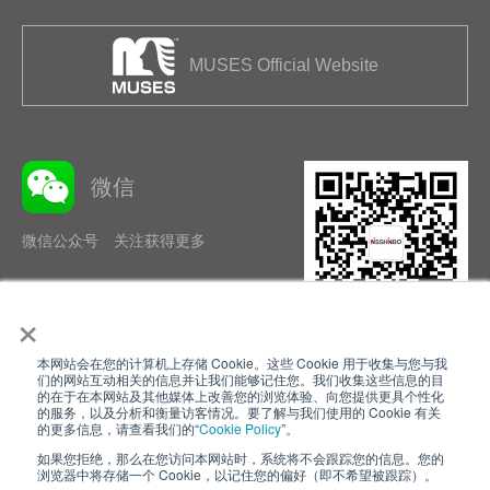
MUSES Official Website
微信
微信公众号 关注获得更多
×
本网站会在您的计算机上存储 Cookie。这些 Cookie 用于收集与您与我
隐私政策
使用条款
们的网站互动相关的信息并让我们能够记住您。我们收集这些信息的目
的在于在本网站及其他媒体上改善您的浏览体验、向您提供更具个性化
的服务，以及分析和衡量访客情况。要了解与我们使用的 Cookie 有关
Cookie Policy
网站地图
的更多信息，请查看我们的“
Cookie Policy
”。
如果您拒绝，那么在您访问本网站时，系统将不会跟踪您的信息。您的
Nisshinbo Holdings Inc.
浏览器中将存储一个 Cookie，以记住您的偏好（即不希望被跟踪）。