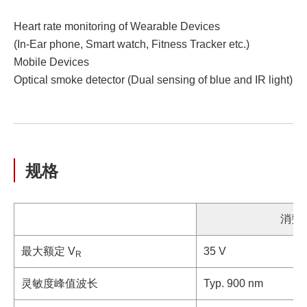
Heart rate monitoring of Wearable Devices
(In-Ear phone, Smart watch, Fitness Tracker etc.)
Mobile Devices
Optical smoke detector (Dual sensing of blue and IR light)
规格
消费
最大额定 V
35 V
R
灵敏度峰值波长
Typ. 900 nm