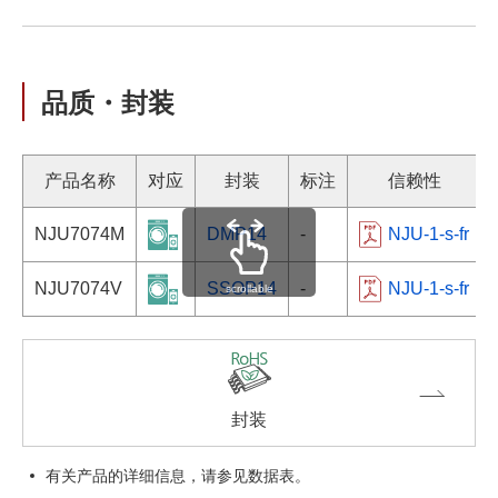
品质・封装
产品名称
对应
封装
标注
信赖性
NJU7074M
DMP14
-
NJU-1-s-fr
NJU7074V
SSOP14
-
NJU-1-s-fr
scrollable
封装
有关产品的详细信息，请参见数据表。