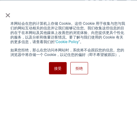
×
本网站会在您的计算机上存储 Cookie。这些 Cookie 用于收集与您与我
隐私政策
使用条款
们的网站互动相关的信息并让我们能够记住您。我们收集这些信息的目
的在于在本网站及其他媒体上改善您的浏览体验、向您提供更具个性化
的服务，以及分析和衡量访客情况。要了解与我们使用的 Cookie 有关
Cookie Policy
网站地图
的更多信息，请查看我们的“
Cookie Policy
”。
如果您拒绝，那么在您访问本网站时，系统将不会跟踪您的信息。您的
Nisshinbo Holdings Inc.
浏览器中将存储一个 Cookie，以记住您的偏好（即不希望被跟踪）。
接受
拒绝
Copyright ⓒ Nisshinbo Micro Devices Inc. All Rights Reserved.