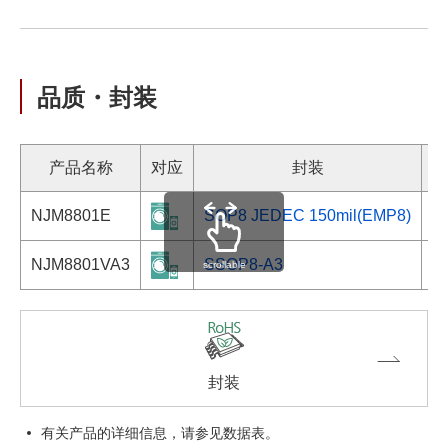
品质・封装
产品名称
对应
封装
标
NJM8801E
SOP8 JEDEC 150mil(EMP8)
-
NJM8801VA3
SSOP8-A3
-
scrollable
封装
有关产品的详细信息，请参见数据表。