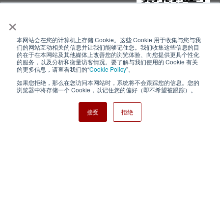
×
本网站会在您的计算机上存储 Cookie。这些 Cookie 用于收集与您与我
隐私政策
使用条款
们的网站互动相关的信息并让我们能够记住您。我们收集这些信息的目
的在于在本网站及其他媒体上改善您的浏览体验、向您提供更具个性化
的服务，以及分析和衡量访客情况。要了解与我们使用的 Cookie 有关
Cookie Policy
网站地图
的更多信息，请查看我们的“
Cookie Policy
”。
如果您拒绝，那么在您访问本网站时，系统将不会跟踪您的信息。您的
Nisshinbo Holdings Inc.
浏览器中将存储一个 Cookie，以记住您的偏好（即不希望被跟踪）。
接受
拒绝
Copyright ⓒ Nisshinbo Micro Devices Inc. All Rights Reserved.