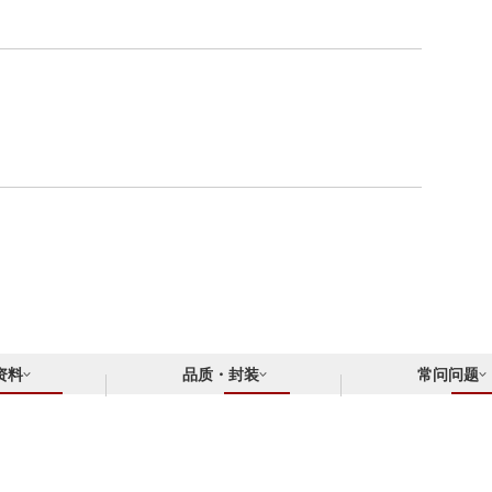
资料
品质・封装
常问问题