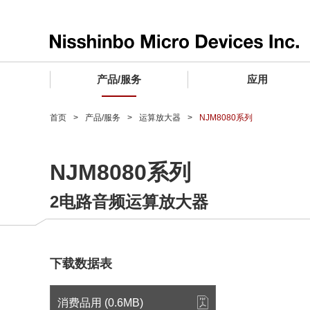
产品/服务
应用
产品/服务 TOP
应用 TOP
设计支持 TOP
质量和可靠性 TOP
购买/样品 TOP
企业情报 TOP
首页
产品/服务
运算放大器
NJM8080系列
电子器件
质量等级 (电子器件)
电子器件
质量方针和质量管理体系
电子器件
社长致词
NJM8080系列
微波产品
车载用IC
微波产品
电子器件
微波产品
企业理念
2电路音频运算放大器
晶圆代工服务
工业设备用IC
微波产品
公司简介
寻找交叉参考产品
消费设备用IC
业务领域
微波产品
业务地点
下载数据表
MUSES Official Website
CSR活动 (日本)
消费品用 (0.6MB)