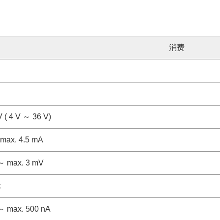
消费
 ( 4 V ～ 36 V)
 max. 4.5 mA
 ～ max. 3 mV
c
 ～ max. 500 nA