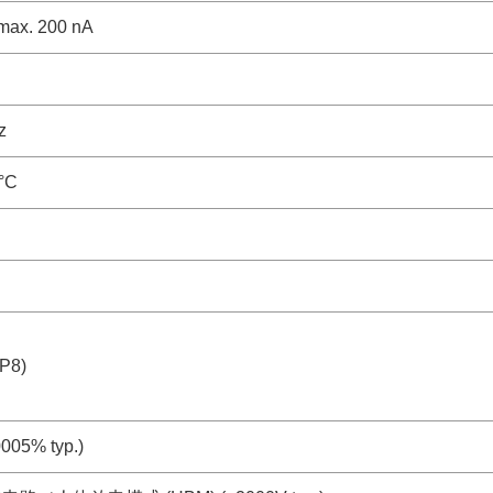
max. 200 nA
z
°C
P8)
05% typ.)