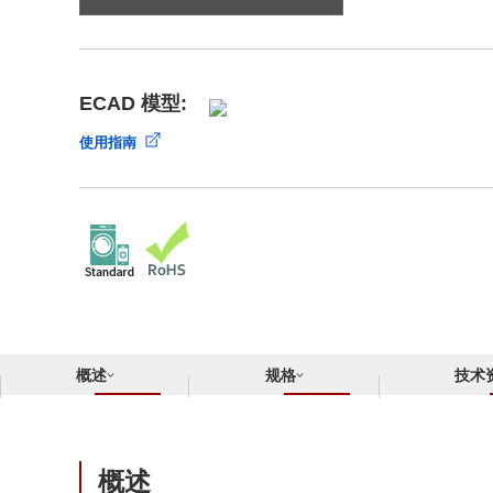
合规举报中心
寻找交叉参考产品
了解⽇清纺微电⼦株式会社
ECAD 模型:
使用指南
概述
规格
技术
概述