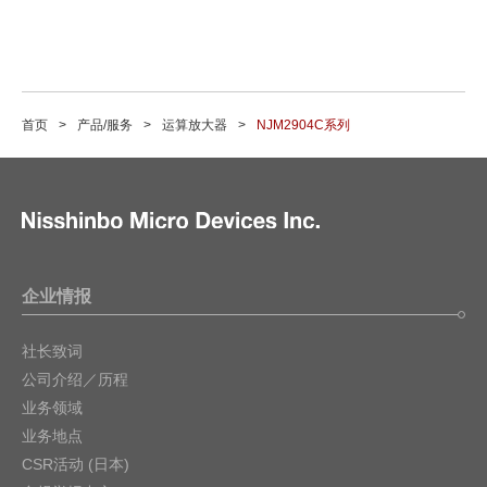
首页
产品/服务
运算放大器
NJM2904C系列
企业情报
社长致词
公司介绍／历程
业务领域
业务地点
CSR活动 (日本)