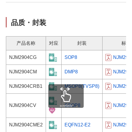
品质・封装
产品名称
对应
封装
标注
NJM2904CG
SOP8
NJM290
NJM2904CM
DMP8
NJM290
NJM2904CRB1
MSOP8(TVSP8)
NJM290
NJM2904CV
SSOP8
NJM290
scrollable
NJM2904CME2
EQFN12-E2
NJM290