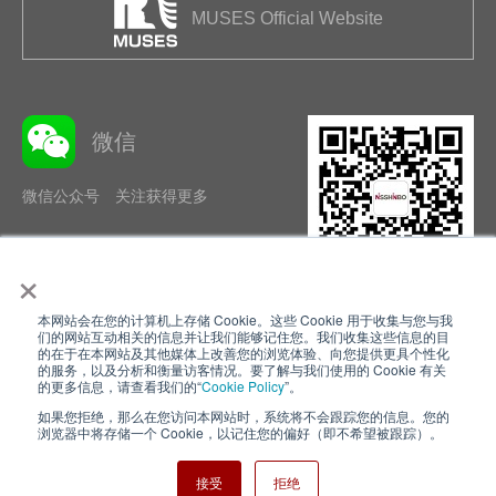
MUSES Official Website
微信
微信公众号 关注获得更多
×
本网站会在您的计算机上存储 Cookie。这些 Cookie 用于收集与您与我
隐私政策
使用条款
们的网站互动相关的信息并让我们能够记住您。我们收集这些信息的目
的在于在本网站及其他媒体上改善您的浏览体验、向您提供更具个性化
的服务，以及分析和衡量访客情况。要了解与我们使用的 Cookie 有关
Cookie Policy
网站地图
的更多信息，请查看我们的“
Cookie Policy
”。
如果您拒绝，那么在您访问本网站时，系统将不会跟踪您的信息。您的
Nisshinbo Holdings Inc.
浏览器中将存储一个 Cookie，以记住您的偏好（即不希望被跟踪）。
接受
拒绝
Copyright ⓒ Nisshinbo Micro Devices Inc. All Rights Reserved.