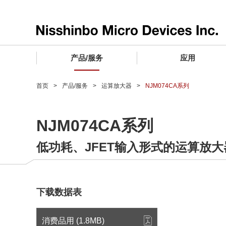
产品/服务
应用
产品/服务 TOP
应用 TOP
设计支持 TOP
质量和可靠性 TOP
购买/样品 TOP
企业情报 TOP
首页
产品/服务
运算放大器
NJM074CA系列
电子器件
质量等级 (电子器件)
电子器件
质量方针和质量管理体系
电子器件
社长致词
NJM074CA系列
微波产品
车载用IC
微波产品
电子器件
微波产品
企业理念
低功耗、JFET输入形式的运算放大
晶圆代工服务
工业设备用IC
微波产品
公司简介
寻找交叉参考产品
消费设备用IC
业务领域
微波产品
业务地点
下载数据表
MUSES Official Website
CSR活动 (日本)
消费品用 (1.8MB)