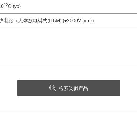
12
10
Ω typ)
护电路（人体放电模式(HBM) (±2000V typ.)）
检索类似产品