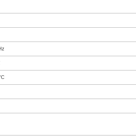
Hz
℃
°C