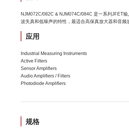
NJM072C/082C & NJM074C/084C
波失真和低噪声的特性，最适合高保真放大器和音频
应用
Industrial Measuring Instruments
Active Filters
Sensor Amplifiers
Audio Amplifiers / Filters
Photodiode Amplifiers
规格