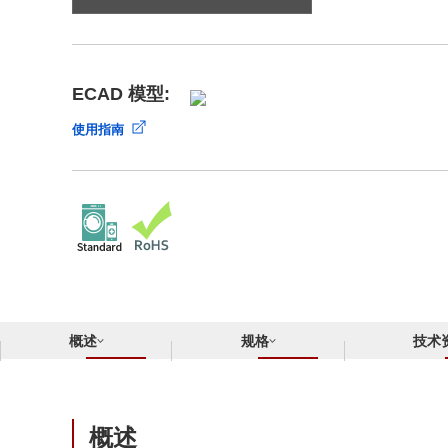
合规举报中心
寻找交叉参考产品
了解⽇清纺微电⼦株式会社
ECAD 模型:
使用指南
概述
规格
技术
概述