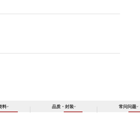
资料
品质・封装
常问问题